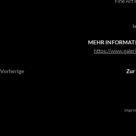
Fine Art 
k
MEHR INFORMATI
https://www.galer
Vorherige
Zur
Copyright © 2025 by Jan Löser
Impri
GALERIE LOESER | MARKSTRASSE 53 | 9