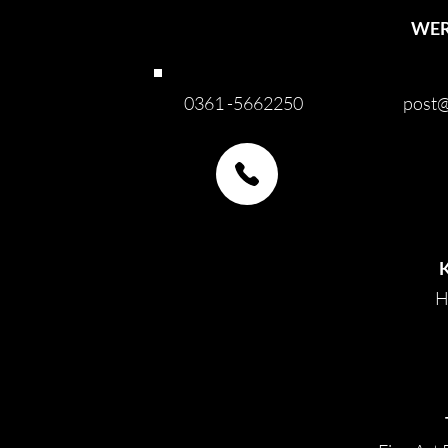
WER
0361 -5662250
post@
H