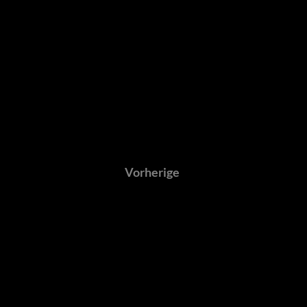
Vorherige
Copyright © 2025 by Jan Löser
GALERIE LO