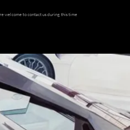
 are welcome to contact us during this time
Editions
Exhibitions
Contact
More