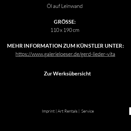
Öl auf Leinwand
GRÖSSE:
110 x 190 cm
MEHR INFORMATION ZUM KÜNSTLER UNTER:
https://www.galerieloeser.de/gerd-lieder-vita
Zur Werksübersicht
Imprint
|
Art Rentals
|
Service
ESER | MARKSTRASSE 53 | 99084 ERFURT | POST@GALERIELOESER.DE |