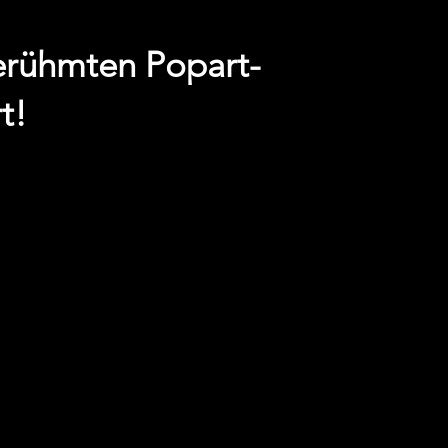
erühmten Popart-
t!
EXHIBITIONS
CONTACT
MORE