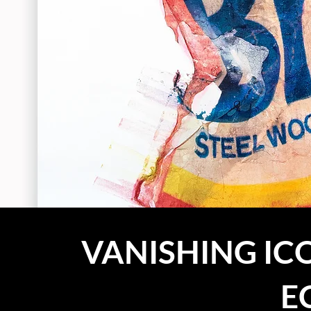
VANISHING ICO
E