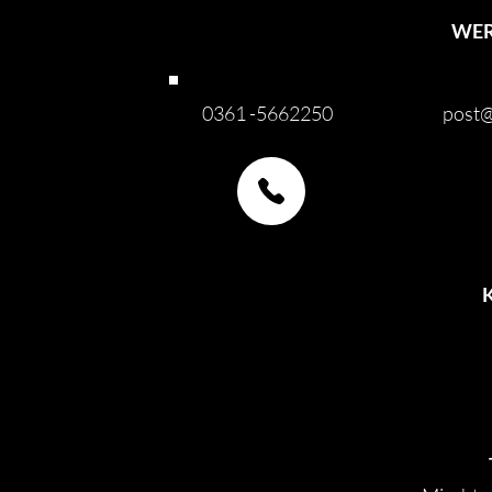
WER
0361 -5662250
post@