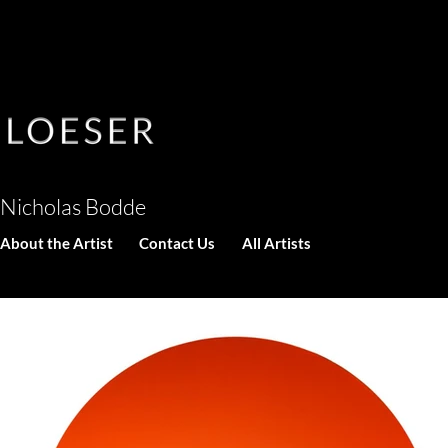
Nicholas Bodde
About the Artist
Contact Us
All Artists