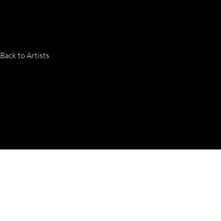
Back to Artists
Copyright © 2025 by Jan Löser
Imprin
GALERIE LOESER | MARKSTRASSE 53 | 9