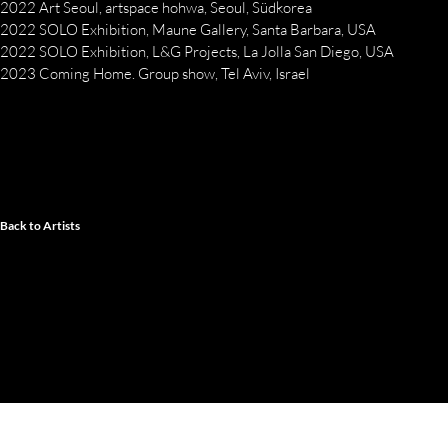
2022 Art Seoul, artspace hohwa, Seoul, Südkorea
2022 SOLO Exhibition, Maune Gallery, Santa Barbara, USA
2022 SOLO Exhibition, L&G Projects, La Jolla San Diego, USA
2023 Coming Home. Group show, Tel Aviv, Israel
Back to Artists
Copyright © 2025 by Jan Löser
Imprin
GALERIE LOESER | MARKSTRASSE 53 | 9