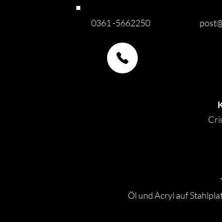
0361 -5662250
post@
Cri
Öl und Acryl auf Stahlpla